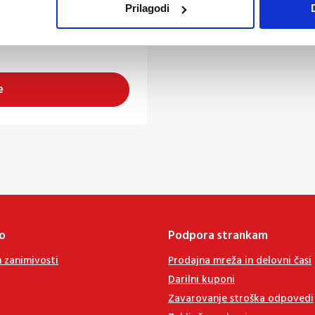
Prilagodi
e
o
Podpora strankam
n zanimivosti
Prodajna mreža in delovni časi
Darilni kuponi
Zavarovanje stroška odpovedi