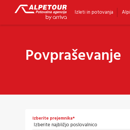
Izleti in potovanja
Alpi
Povpraševanje
Izberite prejemnika
*