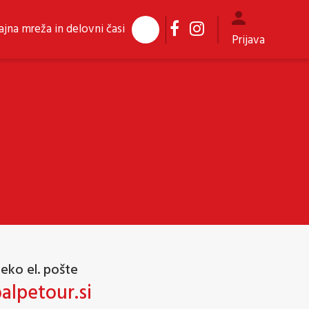
jna mreža in delovni časi
Prijava
reko el. pošte
alpetour.si