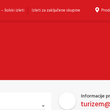
 – šolski izleti
Izleti za zaključene skupine
Proda
Informacije p
turizem@