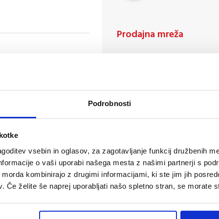
Prodajna mreža
Podrobnosti
škotke
goditev vsebin in oglasov, za zagotavljanje funkcij družbenih me
nformacije o vaši uporabi našega mesta z našimi partnerji s pod
ih morda kombinirajo z drugimi informacijami, ki ste jim jih posredov
. Če želite še naprej uporabljati našo spletno stran, se morate st