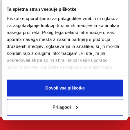
Ta spletna stran vsebuje piškotke
Piškotke uporabljamo za prilagoditev vsebin in oglasov,
za zagotavljanje funkcij družbenih medijev in za analize
našega prometa. Poleg tega delimo informacije o vaši
Oddaj povpraševanje
uporabi našega mesta z našimi partnerji s področja
družbenih medijev, oglaševanja in analitike, ki jih morda
Informacije preko el. pošte
kombinirajo z drugimi informacijami, ki ste jim jih
turizem@alpetour.si
posredovali ali pa so jih zbrali skozi vašo uporabo
njihovih storitev. Če želite še naprej uporabljati našo
spletno stran, se morate strinjati z uporabo piškotkov.
Prodajna mreža
Dovoli vse piškotke
Prilagodi