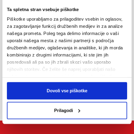
Ta spletna stran vsebuje piškotke
Piškotke uporabljamo za prilagoditev vsebin in oglasov,
za zagotavljanje funkcij družbenih medijev in za analize
našega prometa. Poleg tega delimo informacije o vaši
Oddaj povpraševanje
uporabi našega mesta z našimi partnerji s področja
družbenih medijev, oglaševanja in analitike, ki jih morda
Informacije preko el. pošte
kombinirajo z drugimi informacijami, ki ste jim jih
turizem@alpetour.si
posredovali ali pa so jih zbrali skozi vašo uporabo
njihovih storitev. Če želite še naprej uporabljati našo
spletno stran, se morate strinjati z uporabo piškotkov.
Prodajna mreža
Dovoli vse piškotke
Prilagodi