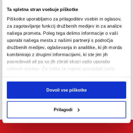
Ta spletna stran vsebuje piškotke
Piškotke uporabljamo za prilagoditev vsebin in oglasov,
za zagotavljanje funkcij družbenih medijev in za analize
našega prometa. Poleg tega delimo informacije o vaši
Oddaj povpraševanje
uporabi našega mesta z našimi partnerji s področja
družbenih medijev, oglaševanja in analitike, ki jih morda
Informacije preko el. pošte
kombinirajo z drugimi informacijami, ki ste jim jih
turizem@alpetour.si
posredovali ali pa so jih zbrali skozi vašo uporabo
njihovih storitev. Če želite še naprej uporabljati našo
spletno stran, se morate strinjati z uporabo piškotkov.
Prodajna mreža
Dovoli vse piškotke
Prilagodi