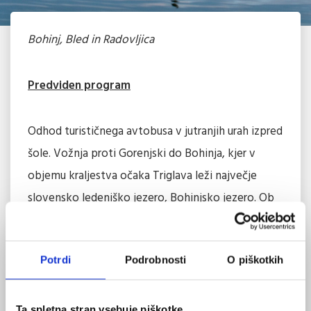
Bohinj, Bled in Radovljica
Predviden program
Odhod turističnega avtobusa v jutranjih urah izpred
šole. Vožnja proti Gorenjski do Bohinja, kjer v
objemu kraljestva očaka Triglava leži največje
slovensko ledeniško jezero, Bohinjsko jezero. Ob
postanku pri znamenitem mostu bomo uživali v
čudoviti panorami, svežem gorskem zraku in ob
Potrdi
Podrobnosti
O piškotkih
kristalno čistem jezeru, po katerem se bomo
zapeljali tudi z ladjico. Nato sprehod k slapu Savica,
ki mogočno pada čez strmo steno Komarče in je
Ta spletna stran vsebuje piškotke