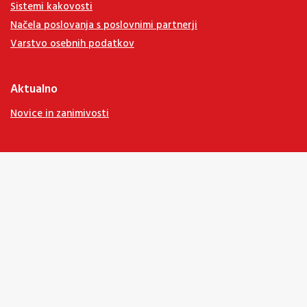
Sistemi kakovosti
Načela poslovanja s poslovnimi partnerji
Varstvo osebnih podatkov
Aktualno
Novice in zanimivosti
Podpora strankam
Prodajna mreža in delovni časi
Darilni kuponi
Zavarovanje stroška odpovedi
Zaključene skupine
Ceniki
Splošni pogoji