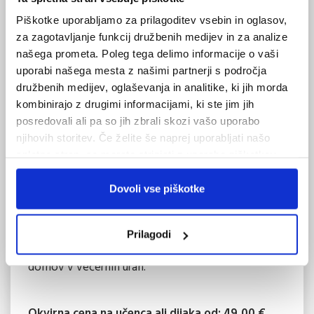
pravzaprav izvir Save Bohinjke! Vožnja na Bled, ki
Piškotke uporabljamo za prilagoditev vsebin in oglasov,
za zagotavljanje funkcij družbenih medijev in za analize
velja za enega najstarejših turističnih krajev na
našega prometa. Poleg tega delimo informacije o vaši
slovenskem, njegovi prvi obiskovalci so bili
uporabi našega mesta z našimi partnerji s področja
romarji, ki so romali k Mariji na Otok. Obvezni
družbenih medijev, oglaševanja in analitike, ki jih morda
kombinirajo z drugimi informacijami, ki ste jim jih
»selfie« ob danes že znamenitem srčku ob jezeru
posredovali ali pa so jih zbrali skozi vašo uporabo
in postanek mogoče še za kremno rezino. Ob
njihovih storitev. Če želite še naprej uporabljati našo
koncu čudovitega dne na Gorenjskem še vožnja v
spletno stran, se morate strinjati z uporabo piškotkov.
Radovljico. Sprehodili se bomo skozi lepo
Dovoli vse piškotke
ohranjeno mestno jedro, ki se ponaša s številnimi
arhitekturno zanimivimi stavbami ter obiskali
Prilagodi
znameniti lectarski muzej. Predviden povratek
domov v večernih urah.
Okvirna cena na učenca ali dijaka od: 49,00 €