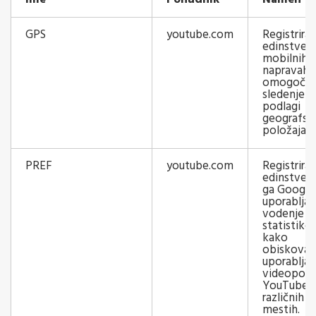
GPS
youtube.com
Registrira
edinstven 
mobilnih
napravah, 
omogoči
sledenje n
podlagi
geografsk
položaja G
PREF
youtube.com
Registrira
edinstven 
ga Google
uporablja 
vodenje
statistike
kako
obiskoval
uporablja
videopos
YouTube 
različnih s
mestih.