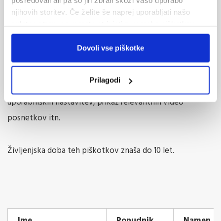
>> Več
posredovali ali pa so jih zbrali skozi vašo uporabo
njihovih storitev. Če želite še naprej uporabljati našo
spletno stran, se morate strinjati z uporabo piškotkov.
4. YouTube
Dovoli vse piškotke
Storitev YouTube uporabljamo za predvajanje video
posnetkov, piškotki pa se uporabljajo za beleženje
Prilagodi
podatkov o ogledih, shranjevanje priljubljenih
uporabniških nastavitev, prikaz relevantnih video
posnetkov itn.
Življenjska doba teh piškotkov znaša do 10 let.
Ime
Ponudnik
Namen