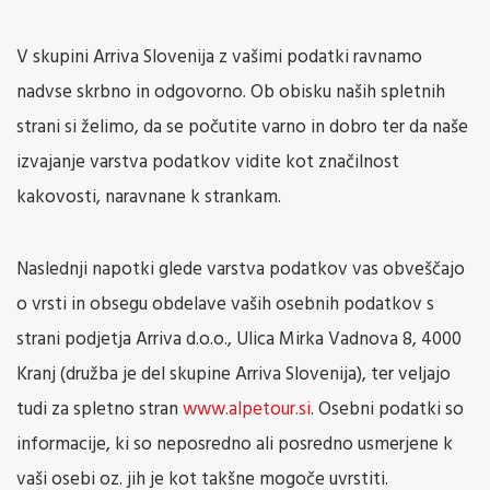
V skupini Arriva Slovenija z vašimi podatki ravnamo
nadvse skrbno in odgovorno. Ob obisku naših spletnih
strani si želimo, da se počutite varno in dobro ter da naše
izvajanje varstva podatkov vidite kot značilnost
kakovosti, naravnane k strankam.
Naslednji napotki glede varstva podatkov vas obveščajo
o vrsti in obsegu obdelave vaših osebnih podatkov s
strani podjetja Arriva d.o.o., Ulica Mirka Vadnova 8, 4000
Kranj (družba je del skupine Arriva Slovenija), ter veljajo
tudi za spletno stran
www.alpetour.si
. Osebni podatki so
informacije, ki so neposredno ali posredno usmerjene k
vaši osebi oz. jih je kot takšne mogoče uvrstiti.