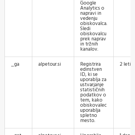
Google
Analytics o
napravi in
vedenju
obiskovalca.
Sledi
obiskovalcu
prek naprav
in tržnih
kanalov.
_ga
alpetour.si
Registrira
2 leti
edinstven
ID, ki se
uporablja za
ustvarjanje
statističnih
podatkov o
tem, kako
obiskovalec
uporablja
spletno
mesto.