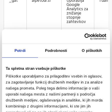
_gat
alpetour.si
Uporablja
1 dan
Google
Analytics za
znižanje
stopnje
zahtevkov
_gid
alpetour.si
Registrira
1 dan
edinstven
ID, ki se
uporablja za
ustvarjanje
Potrdi
Podrobnosti
O piškotkih
statističnih
podatkov o
tem, kako
obiskovalec
Ta spletna stran vsebuje piškotke
uporablja
spletno
Piškotke uporabljamo za prilagoditev vsebin in oglasov,
mesto.
za zagotavljanje funkcij družbenih medijev in za analize
našega prometa. Poleg tega delimo informacije o vaši
uporabi našega mesta z našimi partnerji s področja
družbenih medijev, oglaševanja in analitike, ki jih morda
kombinirajo z drugimi informacijami, ki ste jim jih