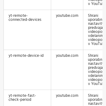
v YouTub
yt-remote-
youtube.com
Shrani
connected-devices
uporabnik
nastavitv
predvajaln
videoposn
vdelanim
videopos
v YouTub
yt-remote-device-id
youtube.com
Shrani
uporabnik
nastavitv
predvajaln
videoposn
vdelanim
videopos
v YouTub
yt-remote-fast-
youtube.com
Shrani
check-period
uporabnik
nastavitv