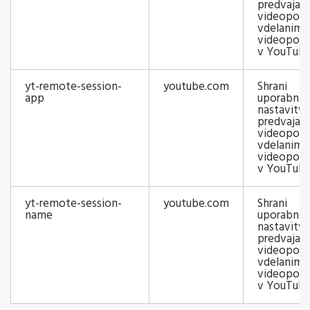
predvajaln
videoposn
vdelanim
videopos
v YouTub
yt-remote-session-
youtube.com
Shrani
app
uporabnik
nastavitv
predvajaln
videoposn
vdelanim
videopos
v YouTub
yt-remote-session-
youtube.com
Shrani
name
uporabnik
nastavitv
predvajaln
videoposn
vdelanim
videopos
v YouTub