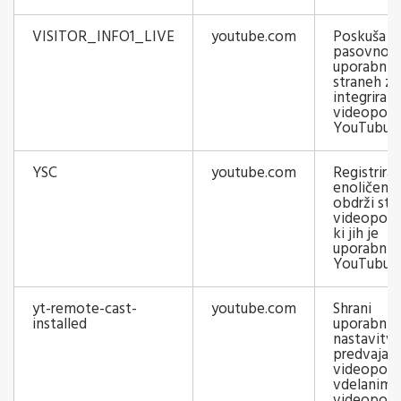
VISITOR_INFO1_LIVE
youtube.com
Poskuša oc
pasovno ši
uporabnik
straneh z
integriran
videoposn
YouTubu.
YSC
youtube.com
Registrira
enoličen I
obdrži sta
videoposn
ki jih je
uporabnik 
YouTubu.
yt-remote-cast-
youtube.com
Shrani
installed
uporabnik
nastavitv
predvajaln
videoposn
vdelanim
videopos