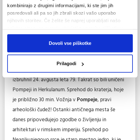
kombinirajo z drugimi informacijami, ki ste jim jih
bazilike v Rimu, Kapitolski grič, Panteon, trg
posredovali ali pa so jih zbrali skozi vašo uporabo
Navona, proti večeru pa bomo videli tudi
njihovih storitev. Če želite še naprej uporabljati našo
spletno stran, se morate strinjati z uporabo piškotkov.
znamenite Španske stopnice in vodnjak Trevi …
Namestitev v hotelu, večerja in nočitev.
Dovoli vse piškotke
3. dan:
Po zajtrku se bomo odpeljali na
Vezuv
,
ognjenik, ki je uradno še dejaven … Je eden od
Prilagodi
štirih dejavnih italijanskih vulkanov. Najsiloviteje je
izbruhnil 24. avgusta leta 79. Takrat so bili uničeni
Pompeji in Herkulanum. Sprehod do kraterja, hoje
je približno 30 min. Vožnja v
Pompeje
, pravi
arheološki čudež! Ostanki antičnega mesta še
danes pripovedujejo zgodbe o življenju in
arhitekturi v rimskem imperiju. Sprehod po
Neaplju;njegovo srce je staro mestno jedro, ki je