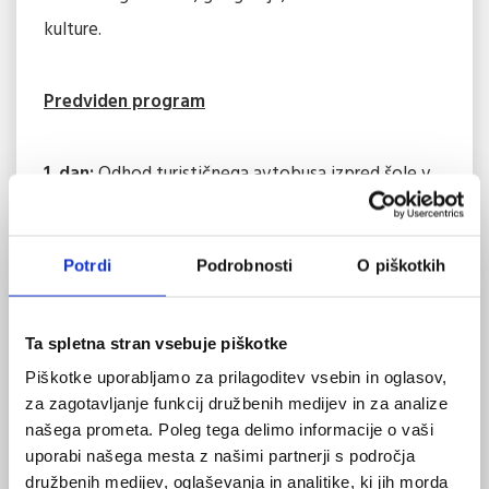
kulture.
Predviden program
1. dan:
Odhod turističnega avtobusa izpred šole v
večernih urah. Vožnja proti Italiji in naprej v Rim.
2. dan:
Prihod v večno mesto na sedmih gričih v
Potrdi
Podrobnosti
O piškotkih
jutranjih urah. Pozdravilo nas bo morje kupol, blage
lepote, skladnosti, miru in večnosti, antični
Ta spletna stran vsebuje piškotke
ostanki in čar sodobne metropole. Postanek za
Piškotke uporabljamo za prilagoditev vsebin in oglasov,
osvežitev in nato odkrivanje mestnih
za zagotavljanje funkcij družbenih medijev in za analize
znamenitosti; Kolosej, sv. Peter v verigah z
našega prometa. Poleg tega delimo informacije o vaši
znamenitim Michelangelovim Mojzesovim kipom,
uporabi našega mesta z našimi partnerji s področja
družbenih medijev, oglaševanja in analitike, ki jih morda
cerkev Marije Snežne, najlepše zgodnje krščanske