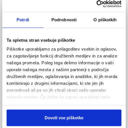
imajo vse slovenske osrednje organizacije
Koroških Slovencev svoj sedež v Celovcu. Ob robu
Potrdi
Podrobnosti
O piškotkih
mesta leži veliko parkov in kar 23 gradov v bližnji
okolici. Mi si bomo ogledali stari del mesta s
središčem, Stari trg in zmajev vodnjak na Novem
Ta spletna stran vsebuje piškotke
trgu.
Piškotke uporabljamo za prilagoditev vsebin in oglasov,
za zagotavljanje funkcij družbenih medijev in za analize
našega prometa. Poleg tega delimo informacije o vaši
Nato bomo obiskali
Minimundus
, kjer so v merilu
uporabi našega mesta z našimi partnerji s področja
1:25 predstavljene najlepše zgradbe iz 40 držav. Na
družbenih medijev, oglaševanja in analitike, ki jih morda
kombinirajo z drugimi informacijami, ki ste jim jih
ogled imajo kar 156 modelov, ki se do zadnjih
posredovali ali pa so jih zbrali skozi vašo uporabo
podrobnosti izdelani iz večinoma originalnih
njihovih storitev. Če želite še naprej uporabljati našo
materialov, kot so peščenjak, bazalt ali marmor. V
spletno stran, se morate strinjati z uporabo piškotkov.
novozgrajenih prostorih notranjega doživljajskega
Dovoli vse piškotke
sveta nas čakajo interaktivne pustolovske postaje