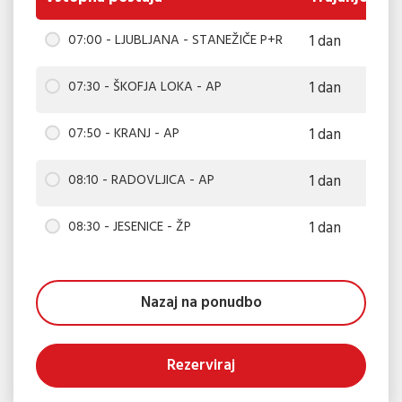
07:00 - LJUBLJANA - STANEŽIČE P+R
1 dan
6
07:30 - ŠKOFJA LOKA - AP
1 dan
6
07:50 - KRANJ - AP
1 dan
6
08:10 - RADOVLJICA - AP
1 dan
6
08:30 - JESENICE - ŽP
1 dan
6
Nazaj na ponudbo
Rezerviraj