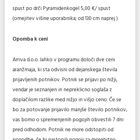
spust po drči Pyramidenkogel 5,00 €/ spust
(omejitev višine uporabnika; od 130 cm naprej )
Opomba k ceni
Arriva d.o.o. lahko v programu določi dve ceni
aranžmaja, ki sta odvisni od dejanskega števila
prijavljenih potnikov. Potnik se prijavi po nižji,
vendar je seznanjen in nepreklicno soglaša z
doplačilom razlike med nižjo in višjo ceno. Če se
bo za potovanje prijavilo manjše število potnikov,
vas bomo o spremenjenih pogojih obvestili 7 dni
pred odhodom. Potnik ne more odstopiti od
pogodbe, če bi nastopili pogoji za morebitno