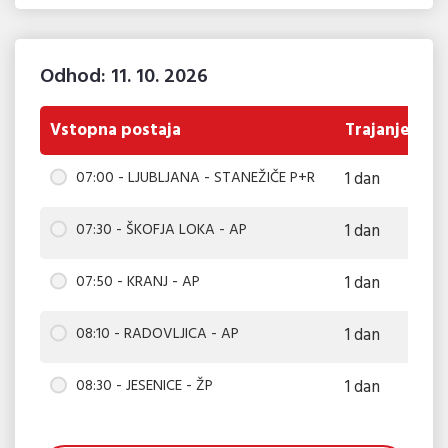
Odhod: 11. 10. 2026
Vstopna postaja
Trajanje
07:00 - LJUBLJANA - STANEŽIČE P+R
1 dan
6
07:30 - ŠKOFJA LOKA - AP
1 dan
6
07:50 - KRANJ - AP
1 dan
6
08:10 - RADOVLJICA - AP
1 dan
6
08:30 - JESENICE - ŽP
1 dan
6