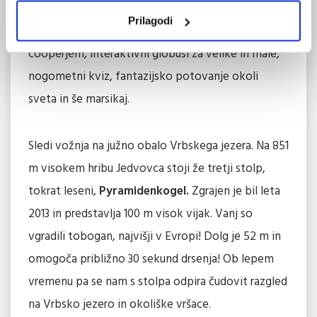
kot je potovanje po Kitajskem zidu v
Prilagodi
spektakularnem 4D-kinu, hitra vožnja z mini
cooperjem, interaktivni globusi za velike in male,
nogometni kviz, fantazijsko potovanje okoli
sveta in še marsikaj.
Sledi vožnja na južno obalo Vrbskega jezera. Na 851
m visokem hribu Jedvovca stoji že tretji stolp,
tokrat leseni,
Pyramidenkogel.
Zgrajen je bil leta
2013 in predstavlja 100 m visok vijak. Vanj so
vgradili tobogan, najvišji v Evropi! Dolg je 52 m in
omogoča približno 30 sekund drsenja! Ob lepem
vremenu pa se nam s stolpa odpira čudovit razgled
na Vrbsko jezero in okoliške vršace.