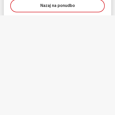
Nazaj na ponudbo
Rezerviraj
Morda vam bo tudi všeč...
Preglej vse izlete in povanja