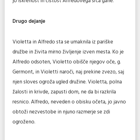
jo iskrenost in čistost Alfredovega srca gane.
Drugo dejanje
Violetta in Alfredo sta se umaknila iz pariške
družbe in živita mirno življenje izven mesta. Ko je
Alfredo odsoten, Violetto obišče njegov oče, g.
Germont, in Violetti naroči, naj prekine zvezo, saj
njen sloves ogroža ugled družine. Violetta, polna
žalosti in krivde, zapusti dom, ne da bi razkrila
resnico. Alfredo, neveden o obisku očeta, jo javno
obtoži nezvestobe in njuno razmerje se zdi
ogroženo.