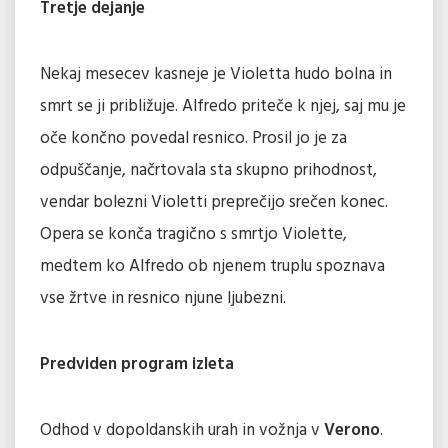
Tretje dejanje
Nekaj mesecev kasneje je Violetta hudo bolna in
smrt se ji približuje. Alfredo priteče k njej, saj mu je
oče končno povedal resnico. Prosil jo je za
odpuščanje, načrtovala sta skupno prihodnost,
vendar bolezni Violetti preprečijo srečen konec.
Opera se konča tragično s smrtjo Violette,
medtem ko Alfredo ob njenem truplu spoznava
vse žrtve in resnico njune ljubezni.
Predviden program izleta
Odhod v dopoldanskih urah in vožnja v
Verono
.