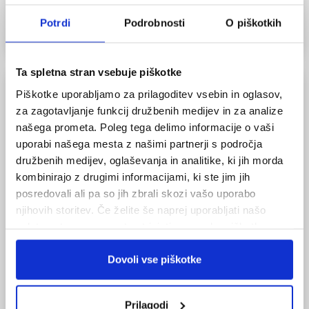
Potrdi
Podrobnosti
O piškotkih
Ta spletna stran vsebuje piškotke
Piškotke uporabljamo za prilagoditev vsebin in oglasov,
NATISNI
za zagotavljanje funkcij družbenih medijev in za analize
našega prometa. Poleg tega delimo informacije o vaši
La Traviata
je opera v treh dejanjih italijanskega
uporabi našega mesta z našimi partnerji s področja
skladatelja Giuseppeja Verdija. Dramsko besedilo
družbenih medijev, oglaševanja in analitike, ki jih morda
je napisal Francesco Maria Piave po romanu
kombinirajo z drugimi informacijami, ki ste jim jih
posredovali ali pa so jih zbrali skozi vašo uporabo
francoskega pisatelja Alexandreja Duma “Dama s
njihovih storitev. Če želite še naprej uporabljati našo
kamelijami” (1852). Opera je bila ob svojem
spletno stran, se morate strinjati z uporabo piškotkov.
nastanku zaradi tematike “ženske iz nočnega
sveta” v 1850-ih precej novost in je pritegnila tako
Dovoli vse piškotke
pozornost kot kontroverznost. Krstna predstava
je bila izvedena v Benečiji in odtlej
La Traviata
Prilagodi