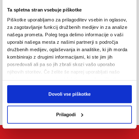
Ta spletna stran vsebuje piškotke
Piškotke uporabljamo za prilagoditev vsebin in oglasov,
za zagotavljanje funkcij družbenih medijev in za analize
našega prometa. Poleg tega delimo informacije o vaši
Oddaj povpraševanje
uporabi našega mesta z našimi partnerji s področja
družbenih medijev, oglaševanja in analitike, ki jih morda
Informacije preko el. pošte
kombinirajo z drugimi informacijami, ki ste jim jih
turizem@alpetour.si
posredovali ali pa so jih zbrali skozi vašo uporabo
njihovih storitev. Če želite še naprej uporabljati našo
spletno stran, se morate strinjati z uporabo piškotkov.
Prodajna mreža
Dovoli vse piškotke
Prilagodi